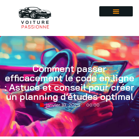
Comment passer
efficacement le code en ligne
: Astuce et conseil pour créer
un planning d’études optimal
janvier 18, 2025
00:00